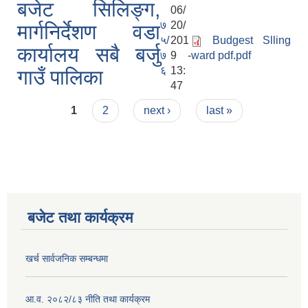
बजेट सिलिङ्ग,
06/
७
20/
मार्गनिर्देशण वडा
५/
201
Budgest Slling
कार्यालय सबै बर्जु
७
9 -
ward pdf.pdf
६
13:
गाउँ पालिका
47
Pages
1
2
next ›
last »
बजेट तथा कार्यक्रम
खर्च सार्वजनिक सम्बन्धमा
आ.व. २०८२/८३ नीति तथा कार्यक्रम