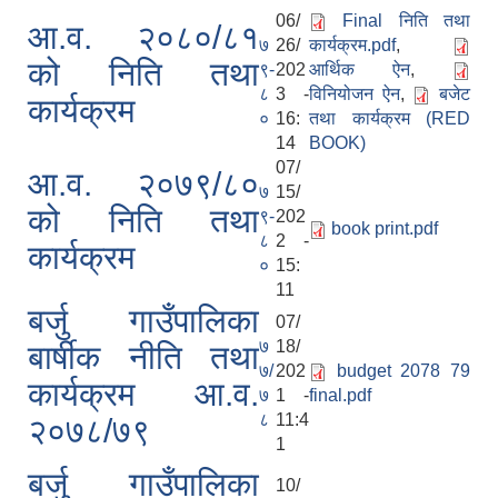
06/
Final निति तथा
आ.व. २०८०/८१
७
26/
कार्यक्रम.pdf
,
को निति तथा
९-
202
आर्थिक ऐन
,
८
3 -
विनियोजन ऐन
,
बजेट
कार्यक्रम
०
16:
तथा कार्यक्रम (RED
14
BOOK)
07/
आ.व. २०७९/८०
७
15/
को निति तथा
९-
202
book print.pdf
८
2 -
कार्यक्रम
०
15:
11
बर्जु गाउँपालिका
07/
७
18/
बार्षीक नीति तथा
७/
202
budget 2078 79
कार्यक्रम आ.व.
७
1 -
final.pdf
८
11:4
२०७८/७९
1
बर्जु गाउँपालिका
10/