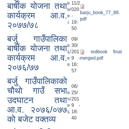
७
11/2
बार्षीक याेजना तथा
७/
020
barju_book_77_88.
कार्यक्रम आ.व.
७
-
pdf
८
19:
२०७७/७८
50
बर्जु गाउँपालिका
09/
७
30/
बार्षीक याेजना तथा
६/
201
redbook final
कार्यक्रम आ.व.
७
9 -
merged.pdf
७
16:
२०७६/७७
57
बर्जु गाउँपालिकाकाे
06/
चाैथाे गाउँ सभा
७
25/
उदघाटन तथा
५/
201
७
9 -
आ.व. २०७६/०७७
६
18:
काे बजेट वक्तव्य
40