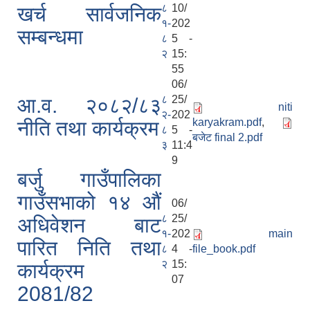
८
10/
खर्च सार्वजनिक
१-
202
सम्बन्धमा
८
5 -
२
15:
55
06/
८
25/
आ.व. २०८२/८३
niti
२-
202
karyakram.pdf
,
नीति तथा कार्यक्रम
८
5 -
बजेट final 2.pdf
३
11:4
9
बर्जु गाउँपालिका
गाउँसभाको १४ औं
06/
८
25/
अधिवेशन बाट
१-
202
main
पारित निति तथा
८
4 -
file_book.pdf
२
15:
कार्यक्रम
07
2081/82