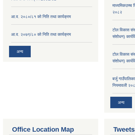
माध्यमिकउच्च शि
२०८२
आ.व. २०८०/८१ को निति तथा कार्यक्रम
टोल विकास संस
आ.व. २०७९/८० को निति तथा कार्यक्रम
संशोधन) कार्य
अन्य
टोल विकास संस
संशोधन) कार्य
बर्जु गाउँपालि
नियमावली २०
अन्य
Office Location Map
Tweets