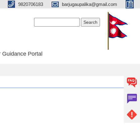
9820706183
barjugaupalika@gmail.com
Search form
Search
 Guidance Portal