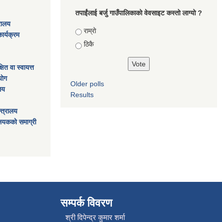
तपाईंलाई बर्जु गाउँपालिकाको वेवसाइट कस्तो लाग्यो ?
्रालय
Choices
राम्राे
ार्यक्रम
ठिकै
ित वा स्वायत्त
ाेग
Older polls
ालय
Results
्त्रालय
ालयकको समाग्री
सम्पर्क विवरण
श्री दिपेन्द्र कुमार शर्मा