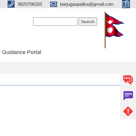
9820706183
barjugaupalika@gmail.com
Search form
Search
 Guidance Portal