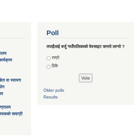
Poll
तपाईंलाई बर्जु गाउँपालिकाको वेवसाइट कस्तो लाग्यो ?
्रालय
Choices
राम्राे
ार्यक्रम
ठिकै
ित वा स्वायत्त
ाेग
Older polls
ालय
Results
्त्रालय
ालयकको समाग्री