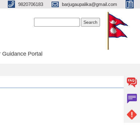
9820706183
barjugaupalika@gmail.com
Search form
Search
 Guidance Portal