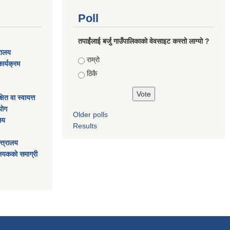
Poll
तपाईंलाई बर्जु गाउँपालिकाको वेवसाइट कस्तो लाग्यो ?
्रालय
Choices
राम्राे
ार्यक्रम
ठिकै
ित वा स्वायत्त
ाेग
Older polls
ालय
Results
्त्रालय
ालयकको समाग्री