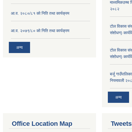
माध्यमिकउच्च शि
२०८२
आ.व. २०८०/८१ को निति तथा कार्यक्रम
टोल विकास संस
आ.व. २०७९/८० को निति तथा कार्यक्रम
संशोधन) कार्य
अन्य
टोल विकास संस
संशोधन) कार्य
बर्जु गाउँपालि
नियमावली २०
अन्य
Office Location Map
Tweets