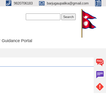
9820706183
barjugaupalika@gmail.com
Search form
Search
 Guidance Portal