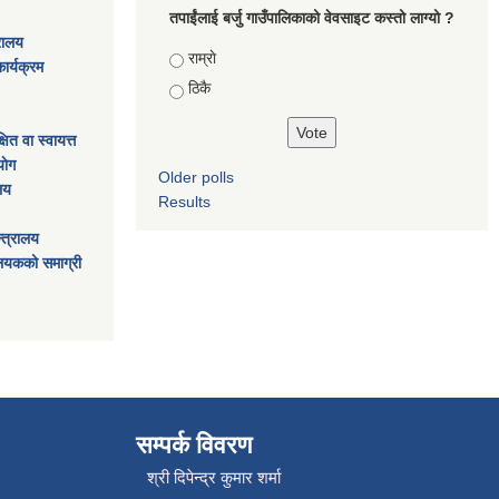
तपाईंलाई बर्जु गाउँपालिकाको वेवसाइट कस्तो लाग्यो ?
्रालय
Choices
राम्राे
ार्यक्रम
ठिकै
ित वा स्वायत्त
ाेग
Older polls
ालय
Results
्त्रालय
ालयकको समाग्री
सम्पर्क विवरण
श्री दिपेन्द्र कुमार शर्मा