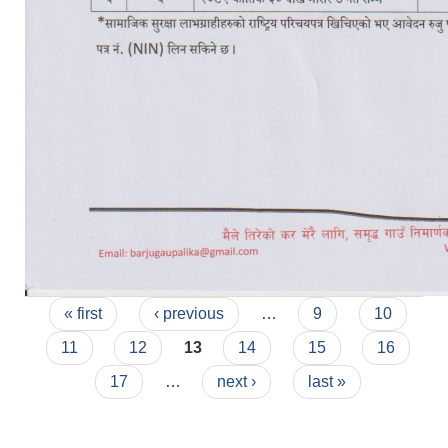
Pages
« first
‹ previous
…
9
10
11
12
13
14
15
16
17
…
next ›
last »