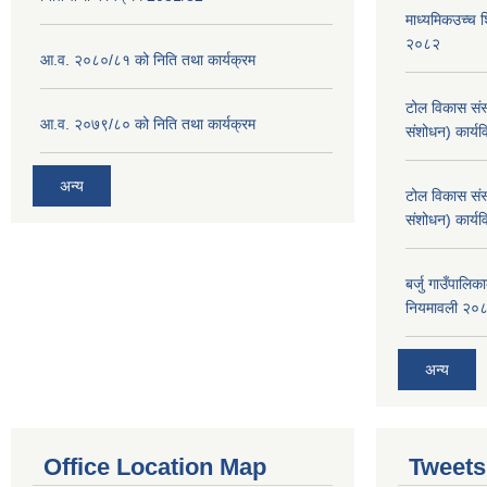
माध्यमिकउच्च शि
२०८२
आ.व. २०८०/८१ को निति तथा कार्यक्रम
टोल विकास संस
आ.व. २०७९/८० को निति तथा कार्यक्रम
संशोधन) कार्य
अन्य
टोल विकास संस
संशोधन) कार्य
बर्जु गाउँपालि
नियमावली २०
अन्य
Office Location Map
Tweets