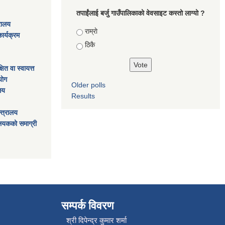
तपाईंलाई बर्जु गाउँपालिकाको वेवसाइट कस्तो लाग्यो ?
्रालय
Choices
राम्राे
ार्यक्रम
ठिकै
ित वा स्वायत्त
ाेग
Older polls
ालय
Results
्त्रालय
ालयकको समाग्री
सम्पर्क विवरण
श्री दिपेन्द्र कुमार शर्मा