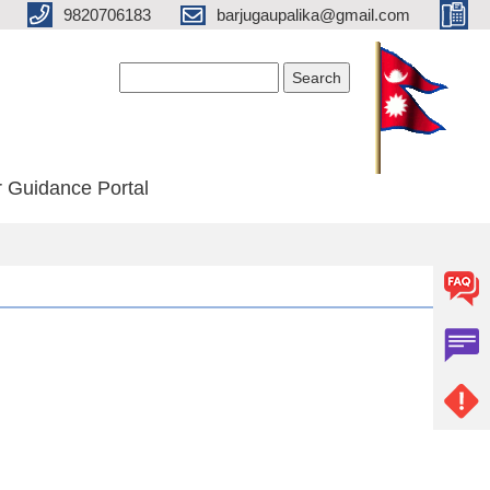
9820706183
barjugaupalika@gmail.com
Search form
Search
 Guidance Portal