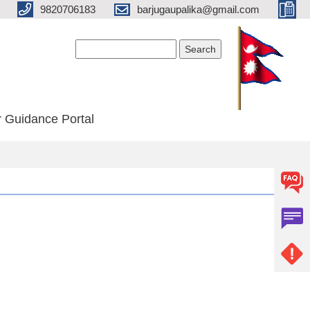
9820706183
barjugaupalika@gmail.com
Search form
Search
 Guidance Portal