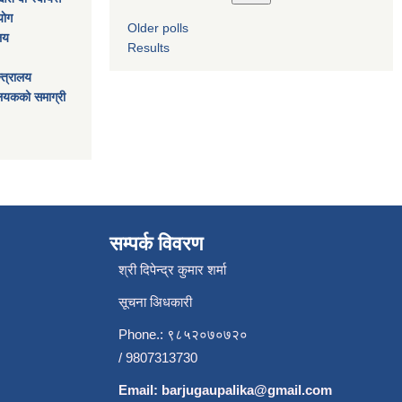
ाेग
Older polls
ालय
Results
्त्रालय
ालयकको समाग्री
सम्पर्क विवरण
श्री दिपेन्द्र कुमार शर्मा
सूचना अिधकारी
Phone.: ९८५२०७०७२०
/ 9807313730
Email:
barjugaupalika@gmail.com