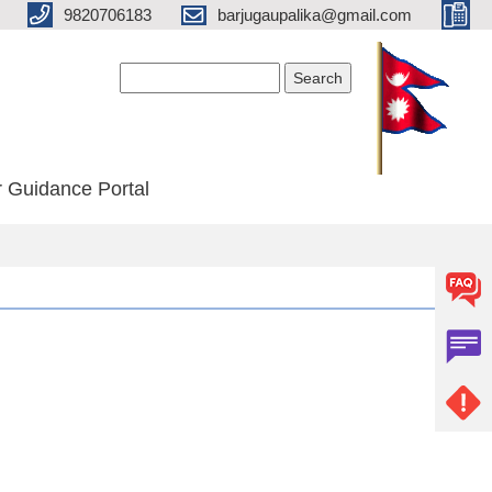
9820706183
barjugaupalika@gmail.com
Search form
Search
 Guidance Portal