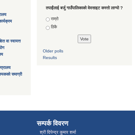
तपाईंलाई बर्जु गाउँपालिकाको वेवसाइट कस्तो लाग्यो ?
्रालय
Choices
राम्राे
ार्यक्रम
ठिकै
ित वा स्वायत्त
ाेग
Older polls
ालय
Results
्त्रालय
ालयकको समाग्री
सम्पर्क विवरण
श्री दिपेन्द्र कुमार शर्मा