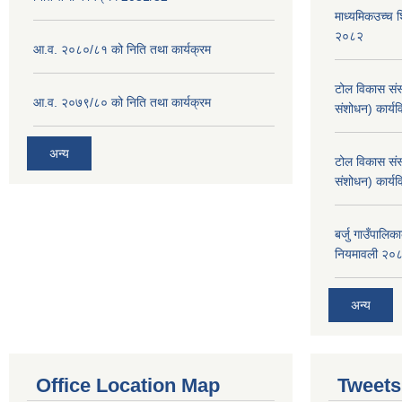
माध्यमिकउच्च शि
२०८२
आ.व. २०८०/८१ को निति तथा कार्यक्रम
टोल विकास संस
आ.व. २०७९/८० को निति तथा कार्यक्रम
संशोधन) कार्य
अन्य
टोल विकास संस
संशोधन) कार्य
बर्जु गाउँपालि
नियमावली २०
अन्य
Office Location Map
Tweets