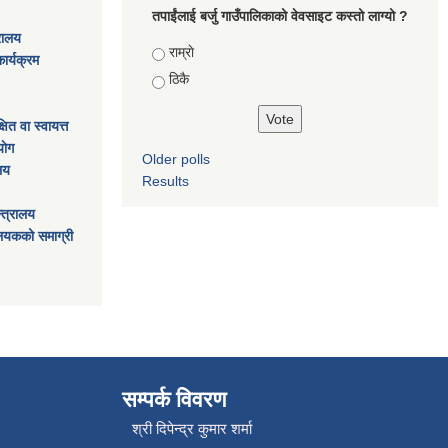
तपाईंलाई बर्जु गाउँपालिकाको वेवसाइट कस्तो लाग्यो ?
्रालय
Choices
राम्राे
ार्यक्रम
ठिकै
ित वा स्वायत्त
ाेग
Older polls
ालय
Results
्त्रालय
ालयकको समाग्री
सम्पर्क विवरण
श्री दिपेन्द्र कुमार शर्मा