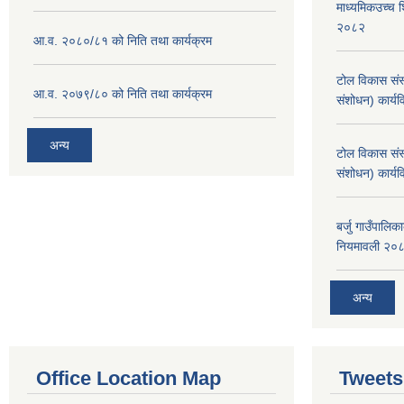
माध्यमिकउच्च शि
२०८२
आ.व. २०८०/८१ को निति तथा कार्यक्रम
टोल विकास संस
आ.व. २०७९/८० को निति तथा कार्यक्रम
संशोधन) कार्य
अन्य
टोल विकास संस
संशोधन) कार्य
बर्जु गाउँपालि
नियमावली २०
अन्य
Office Location Map
Tweets