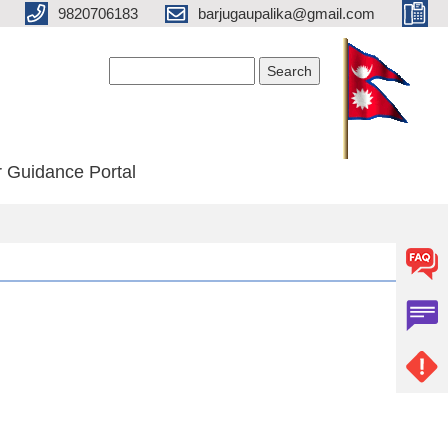
9820706183
barjugaupalika@gmail.com
Search form
Search
 Guidance Portal