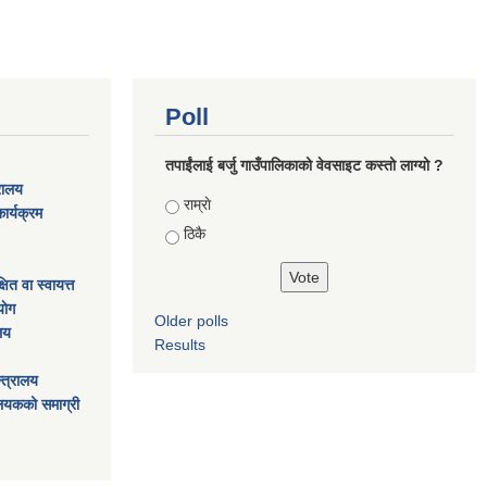
Poll
तपाईंलाई बर्जु गाउँपालिकाको वेवसाइट कस्तो लाग्यो ?
्रालय
Choices
राम्राे
ार्यक्रम
ठिकै
ित वा स्वायत्त
ाेग
Older polls
ालय
Results
्त्रालय
ालयकको समाग्री