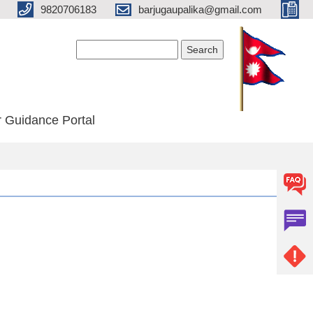
9820706183
barjugaupalika@gmail.com
Search form
Search
 Guidance Portal