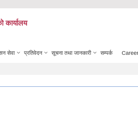
को कार्यालय
सन सेवा
प्रतिवेदन
सूचना तथा जानकारी
सम्पर्क
Career
" कृषि, शिक्षा, स्वास्थ्य, उद्याेग, पर्यटन, पुर्वाधार: सुन्दर, समृद्ध बर्जुकाे अाधार "