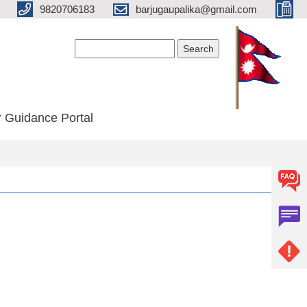
9820706183
barjugaupalika@gmail.com
Search form
Search
 Guidance Portal