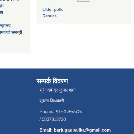
ाेग
Older polls
ालय
Results
्त्रालय
ालयकको समाग्री
सम्पर्क विवरण
श्री दिपेन्द्र कुमार शर्मा
सूचना अिधकारी
Phone.: ९८५२०७०७२०
/ 9807313730
Email:
barjugaupalika@gmail.com