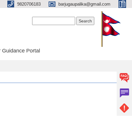
9820706183
barjugaupalika@gmail.com
Search form
Search
 Guidance Portal