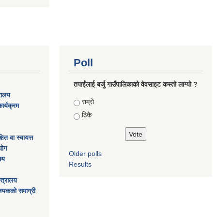
Poll
तपाईंलाई बर्जु गाउँपालिकाको वेवसाइट कस्तो लाग्यो ?
्रालय
Choices
राम्राे
ार्यक्रम
ठिकै
ित वा स्वायत्त
ाेग
Older polls
ालय
Results
्त्रालय
ालयकको समाग्री