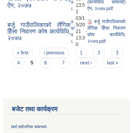
७
(कार्यविधि सम्बन्धी)
ऐन, २०७७
13:5
८
ऐन, २०७७.pdf
2
03/1
७
बर्जु गाउँपालिकाको
बर्जु गाउँपालिकाको लैंगिक
5/20
७/
लैंगिक हिैसा निवारण
हिैसा निवारण कोष कार्यविधि,
21 -
७
कोष कार्यविधि,
२०७७
13:3
८
२०७७.pdf
0
Pages
« first
‹ previous
1
2
3
4
5
6
7
next ›
last »
बजेट तथा कार्यक्रम
खर्च सार्वजनिक सम्बन्धमा