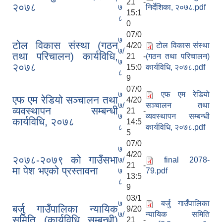
21 -
२०७८
७
निर्देशिका, २०७८.pdf
15:1
८
0
07/0
७
टोल विकास संस्था (गठन
4/20
टोल विकास संस्था
७/
तथा परिचालन) कार्यविधि,
21 -
(गठन तथा परिचालन)
७
२०७८
15:0
कार्यविधि, २०७८.pdf
८
9
07/0
७
एफ एम रेडियो
एफ एम रेडियो सञ्चालन तथा
4/20
७/
सञ्चालन तथा
व्यवस्थापन सम्बन्धी
21 -
७
व्यवस्थापन सम्बन्धी
कार्यविधि, २०७८
14:5
८
कार्यविधि, २०७८.pdf
5
07/0
७
4/20
२०७८-२०७९ को गाउँसभा
७/
final 2078-
21 -
मा पेश भएको प्रस्तावना
७
79.pdf
13:5
८
9
03/1
७
बर्जु गाउँपालिका
बर्जु गाउँपालिका न्यायिक
9/20
७/
न्यायिक समिति
समिति (कार्यविधि सम्बन्धी)
21 -